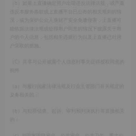
（b）如果上直播确定用户出现违反法律法规，或严重
违反本服务条款或上直播平台已公布的相关规则的情
况，或为保护公众人身财产安全免遭侵害，上直播可
能依据法律法规或征得用户同意的情况下披露关于用
户的个人信息，包括相关违规行为以及上直播已对用
户采取的措施。
（C）共享与公开披露个人信息时事先征得授权同意的
例外
（a）与履行国家法律法规及行业主管部门有关规定的
义务相关的；
（b）与犯罪侦查、起诉、审判和判决执行等直接相关
的；
（c）与国家国防安全、公共安全、公共卫生、重大公