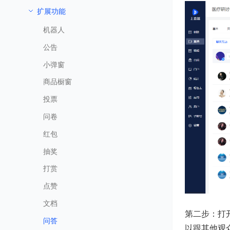
扩展功能
机器人
公告
小弹窗
商品橱窗
投票
问卷
红包
抽奖
打赏
点赞
文档
第二步：打
问答
以跟其他观