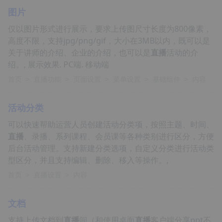
图片
仅以图片形式进行展示，要求上传图尺寸长度为800像素，
高度不限，支持jpg/png/gif，大小在3MB以内，既可以是
关于讲师的介绍、企业的介绍，也可以是
直播
活动的介
绍。, 展示效果. PC端. 移动端
首页
>
直播功能
>
页面设置
>
菜单设置
>
基础组件
>
内容
活动分类
可以快速帮助运营人员创建活动分类项，按照主题、时间、
直播
、录播、系列课程、会员课等各种类别进行区分，方便
后台活动管理。支持新建分类选项，自定义分类进行活动类
型区分，并且支持编辑、删除、移入等操作。,
首页
>
直播设置
>
内容
文档
支持上传文档到
直播
间（和使用桌面
直播
客户端分享ppt不