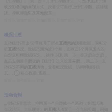
【引导图】。. 第二步：打开引导图开关，可选择直接平铺
或投影叠加的展现方式，按要求可自行上传引导图、跳转链
接、导航标题以及其他配置...
首页
>
直播功能
>
页面设置
>
扩展功能
>
内容
概况汇总
支持统计/导出/分享账号下所有
直播
间的观看数据，实时分
析
直播
情况。数据范围为近3个月，支持近3个月范围内的
自定义时间数据筛选。, 操作步骤. 第一步：登录后台之后，
点击左侧菜单面板的【统计】进入设置界面。. 第二步：支
持筛选不同的
直播
活动，查看概况数据、访问明细等信
息。. ① 核心数据. 观看...
首页
>
账号统计
>
内容
活动合辑
...实际场景需求，将同属一个主题或一个系列（专题活动、
会议论坛、大班课等）的
直播
活动置于一个合辑里面，例如