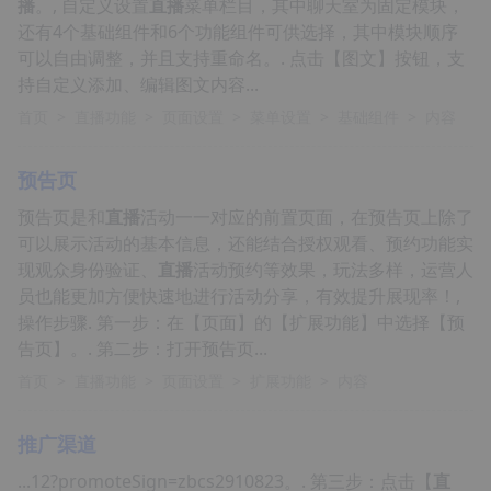
播
。, 自定义设置
直播
菜单栏目，其中聊天室为固定模块，
还有4个基础组件和6个功能组件可供选择，其中模块顺序
可以自由调整，并且支持重命名。. 点击【图文】按钮，支
持自定义添加、编辑图文内容...
首页
>
直播功能
>
页面设置
>
菜单设置
>
基础组件
>
内容
预告页
预告页是和
直播
活动一一对应的前置页面，在预告页上除了
可以展示活动的基本信息，还能结合授权观看、预约功能实
现观众身份验证、
直播
活动预约等效果，玩法多样，运营人
员也能更加方便快速地进行活动分享，有效提升展现率！,
操作步骤. 第一步：在【页面】的【扩展功能】中选择【预
告页】。. 第二步：打开预告页...
首页
>
直播功能
>
页面设置
>
扩展功能
>
内容
推广渠道
...12?promoteSign=zbcs2910823。. 第三步：点击【
直