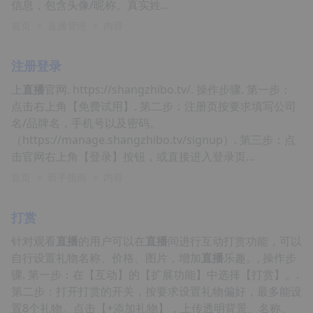
信息，包含头像/昵称、真实姓...
首页
>
直播管理
>
内容
注册登录
上
直播
官网. https://shangzhibo.tv/. 操作步骤. 第一步：
点击右上角【免费试用】. 第二步：注册页按要求填写公司
名/品牌名，手机号以及密码。
（https://manage.shangzhibo.tv/signup）. 第三步：点
击官网右上角【登录】按钮，或直接进入登录页...
首页
>
新手指南
>
内容
打赏
针对观看
直播
的用户可以在
直播
间进行互动打赏功能，可以
自行设置礼物名称、价格、图片，增加
直播
乐趣。, 操作步
骤. 第一步：在【互动】的【扩展功能】中选择【打赏】。.
第二步：打开打赏的开关，按要求设置礼物偏好，最多能设
置8个礼物。点击【+添加礼物】，上传透明背景、名称、