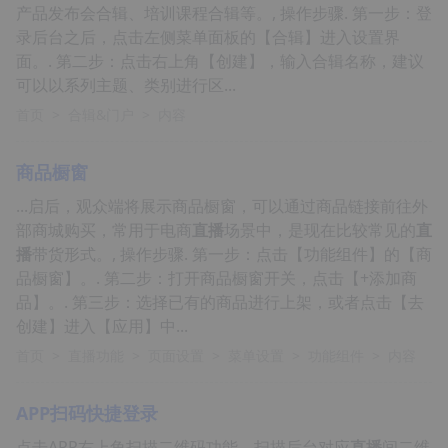
产品发布会合辑、培训课程合辑等。, 操作步骤. 第一步：登
录后台之后，点击左侧菜单面板的【合辑】进入设置界
面。. 第二步：点击右上角【创建】，输入合辑名称，建议
可以以系列主题、类别进行区...
首页
>
合辑&门户
>
内容
商品橱窗
...启后，观众端将展示商品橱窗，可以通过商品链接前往外
部商城购买，常用于电商
直播
场景中，是现在比较常见的
直
播
带货形式。, 操作步骤. 第一步：点击【功能组件】的【商
品橱窗】。. 第二步：打开商品橱窗开关，点击【+添加商
品】。. 第三步：选择已有的商品进行上架，或者点击【去
创建】进入【应用】中...
首页
>
直播功能
>
页面设置
>
菜单设置
>
功能组件
>
内容
APP扫码快捷登录
点击APP右上角扫描二维码功能，扫描后台对应
直播
间二维