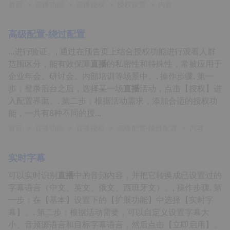
首页
>
直播功能
>
直播授权
>
授权设置
>
内容
高级配置-绕过配置
...进行验证。, 通过在预告页上结合授权功能进行观看人群
范围区分，能有效保障
直播
的私密性和特殊性，常被应用于
企业年会、研讨会、内部培训等场景中。. 操作步骤. 第一
步：登录后台之后，选择某一场
直播
活动，点击【授权】进
入配置界面。. 第二步：根据活动需求，添加合适的授权功
能，一共有8种不同的授...
首页
>
直播功能
>
直播授权
>
高级配置-绕过配置
>
内容
实时字幕
可以实时识别
直播
中的音频内容，并把它转换成已设置过的
字幕语言（中文、英文、俄文、西班牙文）。, 操作步骤. 第
一步：在【基本】设置下的【扩展功能】中选择【实时字
幕】。. 第二步：根据活动需要，可以自定义设置字幕大
小、音频源语言和目标字幕语言，然后点击【立即启用】。