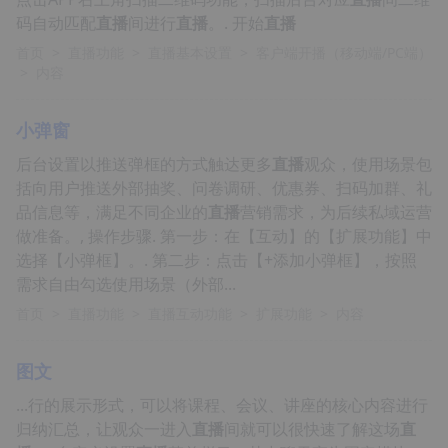
码自动匹配
直播
间进行
直播
。. 开始
直播
首页
>
直播功能
>
直播基本设置
>
客户端开播（移动端/PC端）
>
内容
小弹窗
后台设置以推送弹框的方式触达更多
直播
观众，使⽤场景包
括向用户推送外部抽奖、问卷调研、优惠券、扫码加群、礼
品信息等，满足不同企业的
直播
营销需求，为后续私域运营
做准备。, 操作步骤. 第一步：在【互动】的【扩展功能】中
选择【小弹框】。. 第二步：点击【+添加小弹框】，按照
需求自由勾选使用场景（外部...
首页
>
直播功能
>
直播互动功能
>
扩展功能
>
内容
图文
...行的展示形式，可以将课程、会议、讲座的核心内容进行
归纳汇总，让观众一进入
直播
间就可以很快速了解这场
直