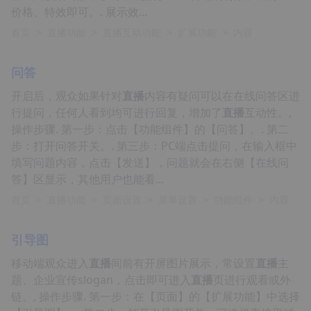
价格、特效即可。. 展示效...
首页
>
直播功能
>
直播互动功能
>
扩展功能
>
内容
问答
开启后，观众如果针对
直播
内容有疑问可以在在线问答区进
行提问，任何人看到均可进行回复，增加了
直播
互动性。,
操作步骤. 第一步：点击【功能组件】的【问答】。. 第二
步：打开问答开关。. 第三步：PC端点击提问，在输入框中
填写问题内容，点击【发送】，问题就会在右侧【在线问
答】区显示，其他用户也能看...
首页
>
直播功能
>
页面设置
>
菜单设置
>
功能组件
>
内容
引导图
移动端观众进入
直播
间前有开屏图片展示，常设置
直播
主
题、企业宣传slogan，点击即可进入
直播
页进行观看或外
链。, 操作步骤. 第一步：在【页面】的【扩展功能】中选择