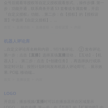
众号后观看等授权等自定义授权观看形式。, 操作步骤. 第一
步：功能开通，联系商务开通 S3 套餐或专属套餐，开启
『自定义授权』功能。. 第二步：在【授权】的【授权设
置】中选择【自定义授权】。...
首页
>
直播功能
>
直播授权
>
授权设置
>
内容
机器人评论库
...自定义评论库名称和内容，1行1条评论。. ② 发布评论.
第一步：点击【
直播
】选择某场
直播
活动，【互动】-【机
器人】。. 第二步：点击【+创建任务】，再选择执行或添
加定时计划，按照计划时间发布机器人评论即可。. 展示效
果. PC端. 移动端...
首页
>
直播设置
>
内容
LOGO
开启后，播放视频/
直播
时可以在播放器所在区域显示
LOGO。, 操作步骤. 第一步：在【页面】的【扩展功能】中