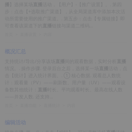
播
】选择某场
直播
活动，【用户】-【推广设置】。. 第四
步：点击【+选取推广渠道】，从全局渠道库中添加本次活
动所需要使用的推广渠道。. 第五步：点击【专属链接】即
可查看该渠道下的
直播
链接与渠道二维码...
首页
>
直播设置
>
内容
概况汇总
支持统计/导出/分享该场
直播
间的观看数据，实时分析
直播
情况。. 操作步骤. 登录后台之后，选择某一场
直播
活动，点
击【统计】进入统计界面。. ① 核心数据. 观看总人数统
计：观看量（PV）——刷新数、用户量（UV）——观看设
备数其他统计：
直播
时长、平均观看时长、最高在线人数
——并发人数. 还支持...
首页
>
直播功能
>
直播统计
>
内容
编辑活动