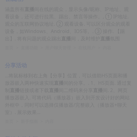
涵盖所有
直播
间在线的观众，显示头像/昵称、IP地址、观
看设备，还可进行拉黑、踢出、禁言等操作。, ① IP地址.
观众的互联网协议地址. ② 观看设备. 可以区分观众的观看
设备，如Windows、Android、IOS等。. ③ 操作. 【踢
出】. 将有问题的观众踢出
直播
间，及时维护
直播
氛围
首页
>
直播功能
>
用户聊天管理
>
在线用户
>
内容
分享活动
...将鼠标移到右上角【分享】位置，可以借助H5页面和播
放器嵌入两种快速实现
直播
间的分享。. 1、H5页面. 通过复
制
直播
链接或者下载
直播
间二维码来分享
直播
间. 2、网页
播放器嵌入. 可将代码（播放器）嵌入到开发设计好的网站
外框中，同时可以选择仅播放器/完整嵌入（播放器+聊天
室）. 展示效果...
首页
>
新手指南
>
内容