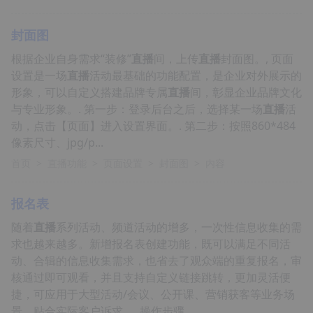
封面图
根据企业自身需求“装修”
直播
间，上传
直播
封面图。, 页面
设置是一场
直播
活动最基础的功能配置，是企业对外展示的
形象，可以自定义搭建品牌专属
直播
间，彰显企业品牌文化
与专业形象。. 第一步：登录后台之后，选择某一场
直播
活
动，点击【页面】进入设置界面。. 第二步：按照860*484
像素尺寸、jpg/p...
首页
>
直播功能
>
页面设置
>
封面图
>
内容
报名表
随着
直播
系列活动、频道活动的增多，一次性信息收集的需
求也越来越多。新增报名表创建功能，既可以满足不同活
动、合辑的信息收集需求，也省去了观众端的重复报名，审
核通过即可观看，并且支持自定义链接跳转，更加灵活便
捷，可应用于大型活动/会议、公开课、营销获客等业务场
景，贴合实际客户诉求。, 操作步骤....