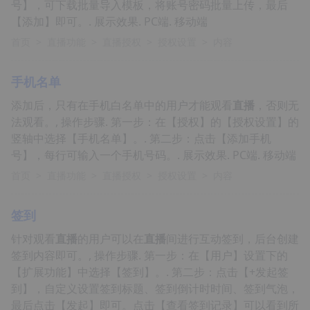
号】，可下载批量导入模板，将账号密码批量上传，最后
【添加】即可。. 展示效果. PC端. 移动端
首页
>
直播功能
>
直播授权
>
授权设置
>
内容
手机名单
添加后，只有在手机白名单中的用户才能观看
直播
，否则无
法观看。, 操作步骤. 第一步：在【授权】的【授权设置】的
竖轴中选择【手机名单】。. 第二步：点击【添加手机
号】，每行可输入一个手机号码。. 展示效果. PC端. 移动端
首页
>
直播功能
>
直播授权
>
授权设置
>
内容
签到
针对观看
直播
的用户可以在
直播
间进行互动签到，后台创建
签到内容即可。, 操作步骤. 第一步：在【用户】设置下的
【扩展功能】中选择【签到】。. 第二步：点击【+发起签
到】，自定义设置签到标题、签到倒计时时间、签到气泡，
最后点击【发起】即可。点击【查看签到记录】可以看到所