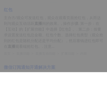
红包
主办方/观众可发送红包，观众在观看页面抢红包，从而达
到与观众互动活跃
直播
间的效果。, 操作步骤. 第一步：在
【互动】的【扩展功能】中选择【红包】。. 第二步：按要
求设置发送红包总金额、红包个数、选择红包类型（观众抢
到的红包是随机分配还是平均分配），然后塞钱进红包即可
在
直播
观看端抢红包。. 注意...
首页
>
直播功能
>
直播互动功能
>
扩展功能
>
内容
微信订阅通知开通解决方案
...4、添加模板后，会有一个模板会有一个模板ID，将模板
ID复制到上
直播
“全局设置”模块--“定制配置”--"微信开播通
知定制"，点击“保存”即可设置成功...
首页
>
解决方案
>
内容